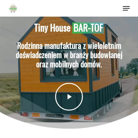
Skip
Menu
to
Close
main
Tiny House
BAR-TOF
Menu
content
Rodzinna
manufaktura
z
wieloletnim
doświadczeniem
w
branży
budowlanej
oraz
mobilnych
domów.
Play
Video