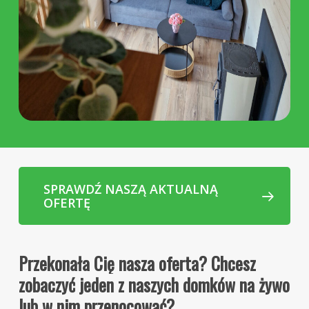
SPRAWDŹ NASZĄ AKTUALNĄ
OFERTĘ
Przekonała
Cię
nasza
oferta? Chcesz
zobaczyć
jeden
z
naszych
domków
na
żywo
lub
w
nim
przenocować?